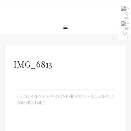
IMG_6813
7 OCTOBRE 2018
PAR
EVA ERIKSSON
LAISSER UN
COMMENTAIRE