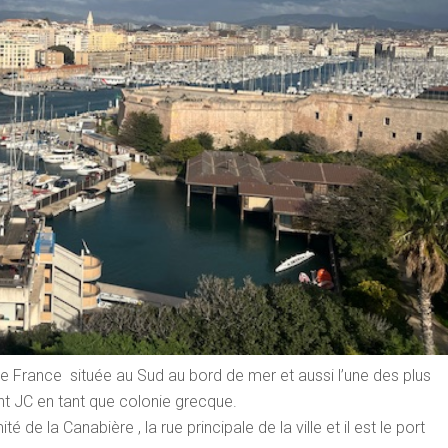
e France située au Sud au bord de mer et aussi l’une des plus
nt JC en tant que colonie grecque.
é de la Canabière , la rue principale de la ville et il est le port