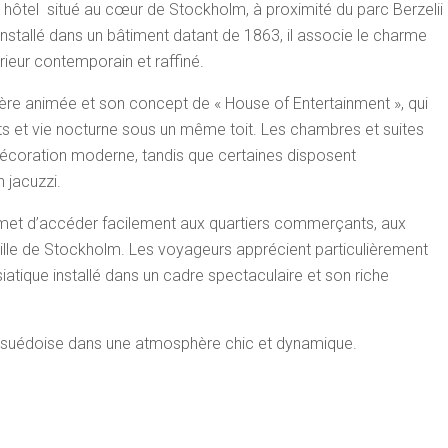
e hôtel situé au cœur de
Stockholm
, à proximité du parc
Berzelii
. Installé dans un bâtiment datant de 1863, il associe le charme
rieur contemporain et raffiné.
re animée et son concept de « House of Entertainment », qui
ts et vie nocturne sous un même toit. Les chambres et suites
écoration moderne, tandis que certaines disposent
 jacuzzi.
rmet d’accéder facilement aux quartiers commerçants, aux
 ville de Stockholm. Les voyageurs apprécient particulièrement
tique installé dans un cadre spectaculaire et son riche
le suédoise dans une atmosphère chic et dynamique.