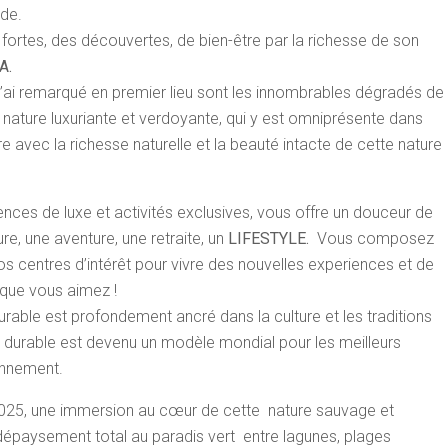
ude.
ortes, des découvertes, de bien-être par la richesse de son
A.
 j’ai remarqué en premier lieu sont les innombrables dégradés de
tte nature luxuriante et verdoyante, qui y est omniprésente dans
rre avec la richesse naturelle et la beauté intacte de cette nature
nces de luxe et activités exclusives, vous offre un douceur de
re, une aventure, une retraite, un
LIFESTYLE.
Vous composez
 centres d’intérêt pour vivre des nouvelles experiences et de
s que vous aimez !
ble est profondement ancré dans la culture et les traditions
e durable est devenu un modèle mondial pour les meilleurs
onnement.
025, une immersion au cœur de cette nature sauvage et
dépaysement total au paradis vert entre lagunes, plages