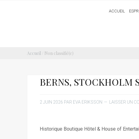
ACCUEIL
ESPR
Accueil
/ Non classifié(e)
BERNS, STOCKHOLM 
2 JUIN 2026
PAR
EVA ERIKSSON
LAISSER UN 
Historique Boutique Hôtel & House of Entert