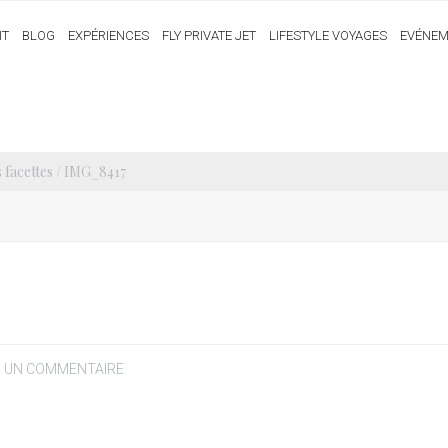
IT
BLOG
EXPÉRIENCES
FLY PRIVATE JET
LIFESTYLE VOYAGES
EVÉNEM
s facettes
/ IMG_8417
R UN COMMENTAIRE