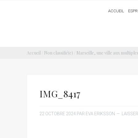
ACCUEIL
ESPR
Accueil
/
Non classifié(e)
/
Marseille, une ville aux multiple
IMG_8417
22 OCTOBRE 2024
PAR
EVA ERIKSSON
LAISSE