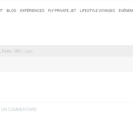
IT
BLOG
EXPÉRIENCES
FLY PRIVATE JET
LIFESTYLE VOYAGES
EVÉNEM
Paris
/ IMG_2391
R UN COMMENTAIRE