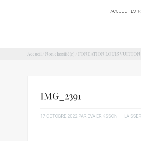
ACCUEIL
ESPR
Accueil
/
Non classifié(e)
/
FONDATION LOUIS VUITTON, 
IMG_2391
17 OCTOBRE 2022
PAR
EVA ERIKSSON
LAISSE