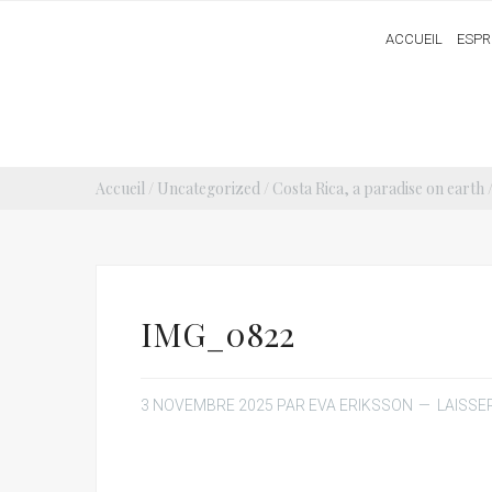
ACCUEIL
ESPR
Accueil
/
Uncategorized
/
Costa Rica, a paradise on earth
IMG_0822
3 NOVEMBRE 2025
PAR
EVA ERIKSSON
LAISSE