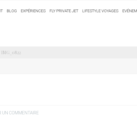
IT
BLOG
EXPÉRIENCES
FLY PRIVATE JET
LIFESTYLE VOYAGES
EVÉNEM
/ IMG_0822
R UN COMMENTAIRE