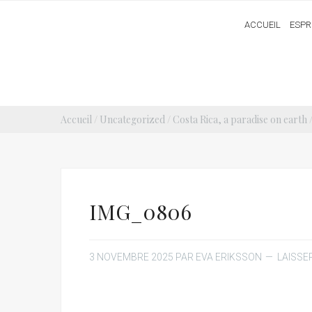
ACCUEIL
ESPR
Accueil
/
Uncategorized
/
Costa Rica, a paradise on earth
IMG_0806
3 NOVEMBRE 2025
PAR
EVA ERIKSSON
LAISSE