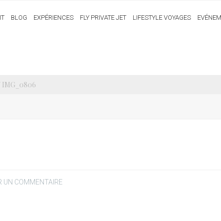
IT
BLOG
EXPÉRIENCES
FLY PRIVATE JET
LIFESTYLE VOYAGES
EVÉNEM
/ IMG_0806
R UN COMMENTAIRE