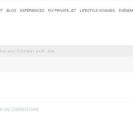
IT
BLOG
EXPÉRIENCES
FLY PRIVATE JET
LIFESTYLE VOYAGES
EVÉNEM
er 2017-February 2018
/ mm
ER UN COMMENTAIRE