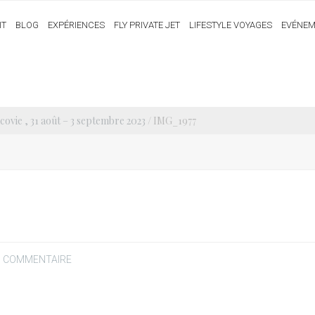
IT
BLOG
EXPÉRIENCES
FLY PRIVATE JET
LIFESTYLE VOYAGES
EVÉNEM
ovie , 31 août – 3 septembre 2023
/ IMG_1977
N COMMENTAIRE