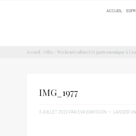
ACCUEIL
ESPR
Accueil
/
Offre
/
Weekend culturel et gastronomique à Crac
IMG_1977
3 JUILLET 2023
PAR
EVA ERIKSSON
LAISSER U