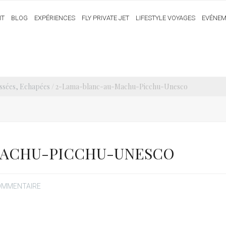
IT
BLOG
EXPÉRIENCES
FLY PRIVATE JET
LIFESTYLE VOYAGES
EVÉNEM
ssées, Echapées
/ 2-Lama-blanc-au-Machu-Picchu-Unesco
MACHU-PICCHU-UNESCO
COMMENTAIRE