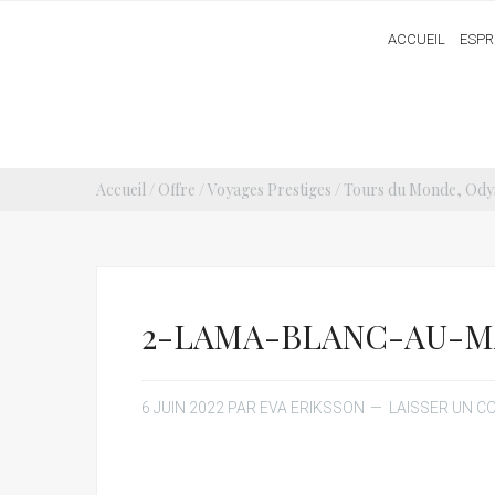
ACCUEIL
ESPR
Accueil
/
Offre
/
Voyages Prestiges / Tours du Monde, Ody
2-LAMA-BLANC-AU-
6 JUIN 2022
PAR
EVA ERIKSSON
LAISSER UN 