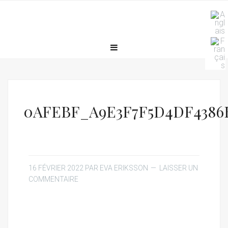
0AFEBF_A9E3F7F5D4DF4386
16 FÉVRIER 2022
PAR
EVA ERIKSSON
LAISSER UN
COMMENTAIRE