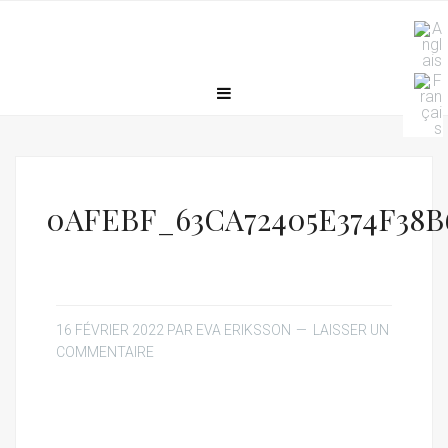
0AFEBF_63CA72405E374F38B
16 FÉVRIER 2022
PAR
EVA ERIKSSON
LAISSER UN
COMMENTAIRE