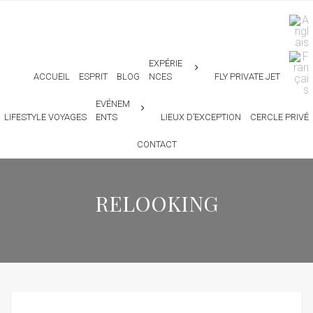
EXPÉRIE
ACCUEIL
ESPRIT
BLOG
NCES
FLY PRIVATE JET
EVÉNEM
LIFESTYLE VOYAGES
ENTS
LIEUX D’EXCEPTION
CERCLE PRIVÉ
CONTACT
RELOOKING