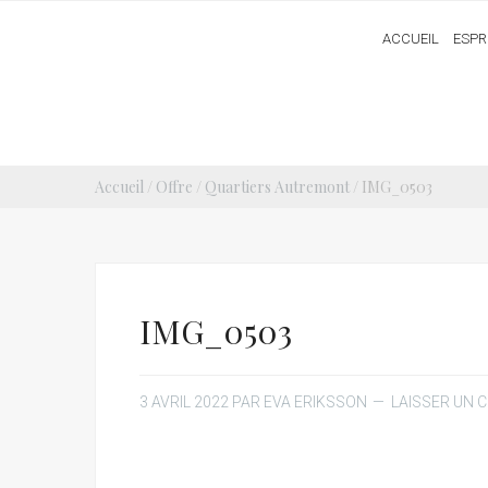
ACCUEIL
ESPR
Accueil
/
Offre
/
Quartiers Autremont
/ IMG_0503
IMG_0503
3 AVRIL 2022
PAR
EVA ERIKSSON
LAISSER UN 