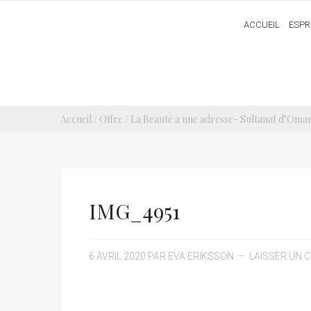
ACCUEIL
ESPR
Accueil
/
Offre
/
La Beauté a une adresse- Sultanat d’Oman
IMG_4951
6 AVRIL 2020
PAR
EVA ERIKSSON
LAISSER UN 