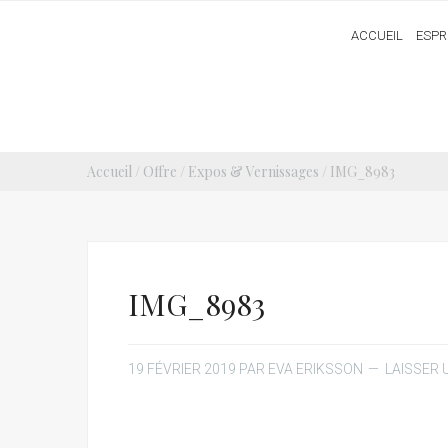
ACCUEIL
ESPR
Accueil
/
Offre
/
Expos & Vernissages
/ IMG_8983
IMG_8983
19 FÉVRIER 2019
PAR
EVA ERIKSSON
LAISSER