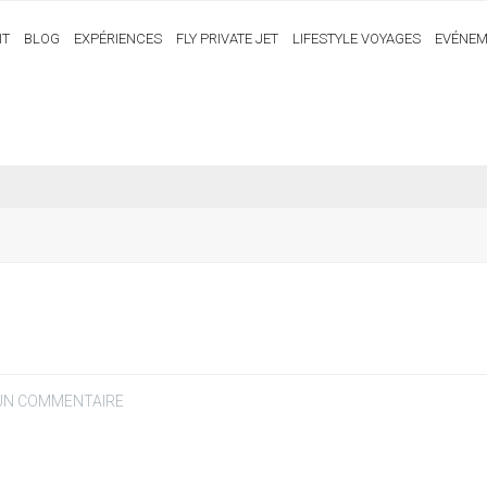
IT
BLOG
EXPÉRIENCES
FLY PRIVATE JET
LIFESTYLE VOYAGES
EVÉNEM
 UN COMMENTAIRE