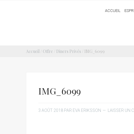
ACCUEIL
ESPR
Accueil
/
Offre
/
Diners Privés
/ IMG_6099
IMG_6099
3 AOÛT 2018
PAR
EVA ERIKSSON
LAISSER UN