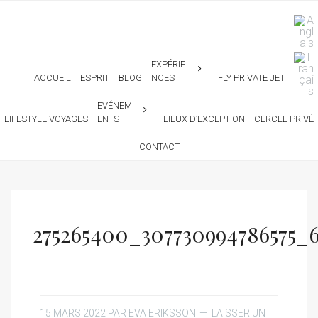
EXPÉRIE
ACCUEIL
ESPRIT
BLOG
NCES
FLY PRIVATE JET
EVÉNEM
LIFESTYLE VOYAGES
ENTS
LIEUX D’EXCEPTION
CERCLE PRIVÉ
CONTACT
275265400_307730994786575_
15 MARS 2022
PAR
EVA ERIKSSON
LAISSER UN