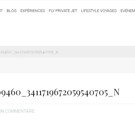
IT
BLOG
EXPÉRIENCES
FLY PRIVATE JET
LIFESTYLE VOYAGES
EVÉNEM
109460_3411719672059540705_n
09460_3411719672059540705_N
 UN COMMENTAIRE