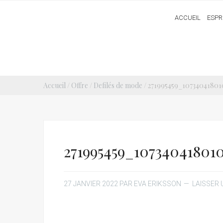
ACCUEIL
ESPR
Accueil
/
Offre
/
Defilés de mode
/ 271995459_1073404180
271995459_10734041801
27 JANVIER 2022
PAR
EVA ERIKSSON
LAISSER