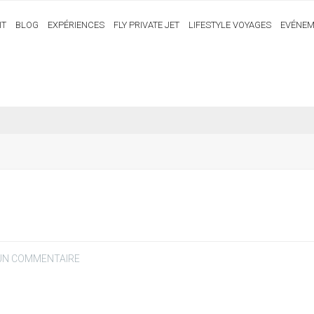
IT
BLOG
EXPÉRIENCES
FLY PRIVATE JET
LIFESTYLE VOYAGES
EVÉNEM
 UN COMMENTAIRE