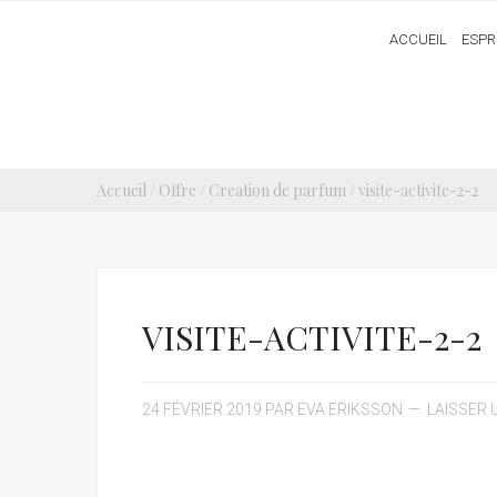
ACCUEIL
ESPR
Accueil
/
Offre
/
Creation de parfum
/ visite-activite-2-2
VISITE-ACTIVITE-2-2
24 FÉVRIER 2019
PAR
EVA ERIKSSON
LAISSER