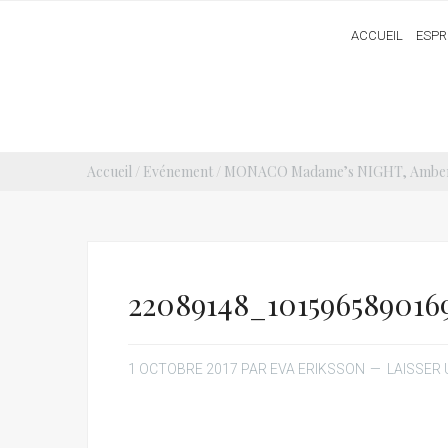
ACCUEIL
ESPR
Accueil
/
Evénement
/
MONACO Madame’s NIGHT, Amber L
22089148_101596589016
1 OCTOBRE 2017
PAR
EVA ERIKSSON
LAISSER