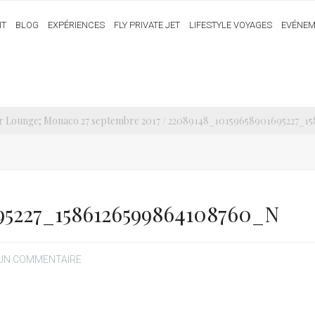
IT
BLOG
EXPÉRIENCES
FLY PRIVATE JET
LIFESTYLE VOYAGES
EVÉNEM
ounge; Monaco 27 septembre 2017
/ 22089148_10159658901695227_1
95227_1586126599864108760_N
 UN COMMENTAIRE