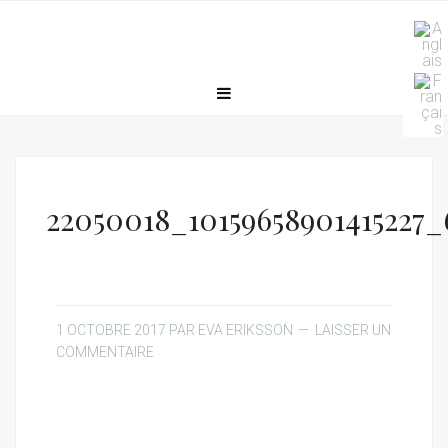
22050018_10159658901415227
1 OCTOBRE 2017
PAR
EVA ERIKSSON
LAISSER UN
COMMENTAIRE