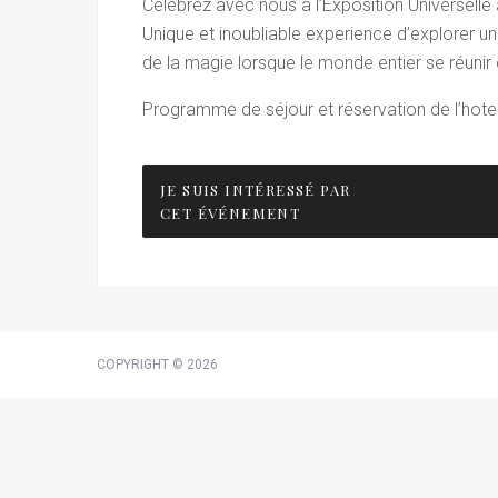
Célébrez avec nous à l’Exposition Universelle 
Unique et inoubliable experience d’explorer une
de la magie lorsque le monde entier se réunir 
Programme de séjour et réservation de l’hote
JE SUIS INTÉRESSÉ PAR
CET ÉVÉNEMENT
COPYRIGHT © 2026