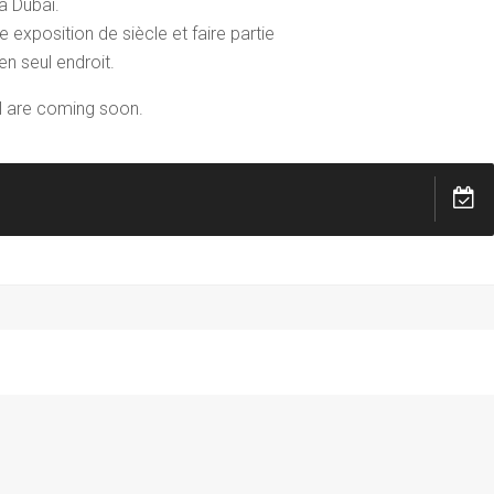
à Dubai.
 exposition de siècle et faire partie
en seul endroit.
l are coming soon.