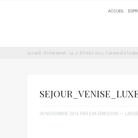
ACCUEIL
ESPR
Accueil
/
Evénement
/
24-27 Février 2017, Carnaval à Ve
SEJOUR_VENISE_LUXE
30 NOVEMBRE 2016
PAR
EVA ERIKSSON
LAISS