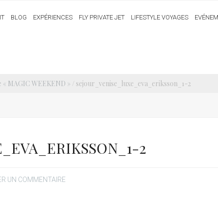
IT
BLOG
EXPÉRIENCES
FLY PRIVATE JET
LIFESTYLE VOYAGES
EVÉNEM
nise « MAGIC WEEKEND »
/ sejour_venise_luxe_eva_eriksson_1-2
_EVA_ERIKSSON_1-2
ER UN COMMENTAIRE