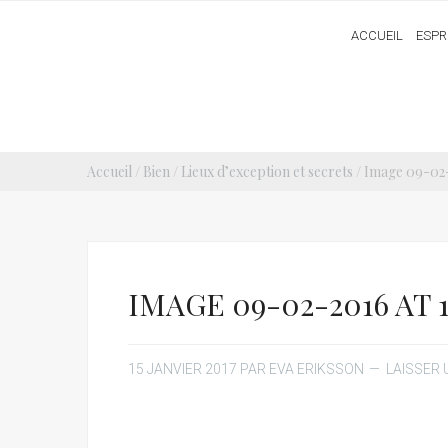
ACCUEIL
ESPR
Accueil
/
Bien
/
Lieux d’exception et secrets
/ Image 09-02-
IMAGE 09-02-2016 AT 19
15 JANVIER 2017
PAR
EVA ERIKSSON
LAISSER