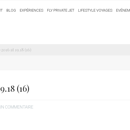
IT
BLOG
EXPÉRIENCES
FLY PRIVATE JET
LIFESTYLE VOYAGES
EVÉNEM
2016 at 19.18 (16)
.18 (16)
 UN COMMENTAIRE