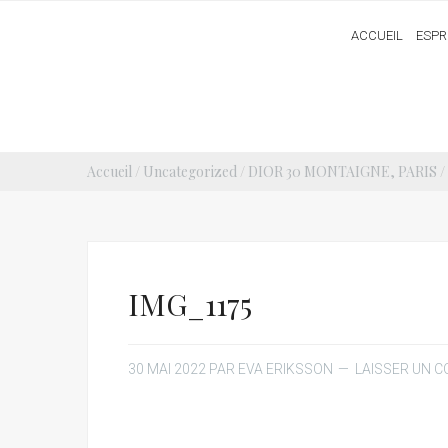
ACCUEIL
ESPR
Accueil
/
Uncategorized
/
DIOR 30 MONTAIGNE, PARIS
/
IMG_1175
30 MAI 2022
PAR
EVA ERIKSSON
LAISSER UN 