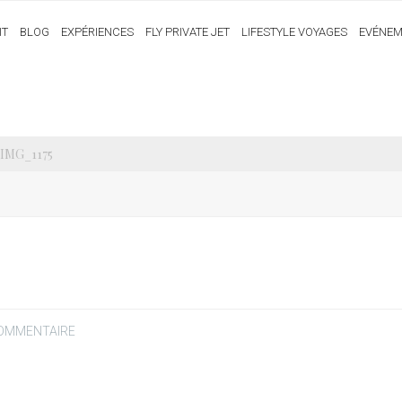
IT
BLOG
EXPÉRIENCES
FLY PRIVATE JET
LIFESTYLE VOYAGES
EVÉNEM
 IMG_1175
COMMENTAIRE