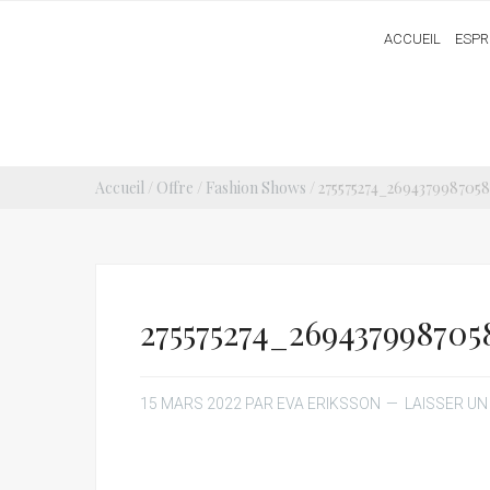
ACCUEIL
ESPR
Accueil
/
Offre
/
Fashion Shows
/ 275575274_26943799870
275575274_26943799870
15 MARS 2022
PAR
EVA ERIKSSON
LAISSER U