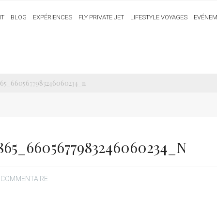
IT
BLOG
EXPÉRIENCES
FLY PRIVATE JET
LIFESTYLE VOYAGES
EVÉNEM
5865_6605677983246060234_n
5865_6605677983246060234_N
N COMMENTAIRE