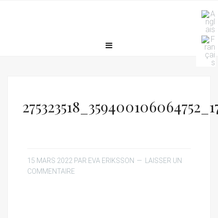
275323518_359400106064752_1
15 MARS 2022
PAR
EVA ERIKSSON
LAISSER UN
COMMENTAIRE