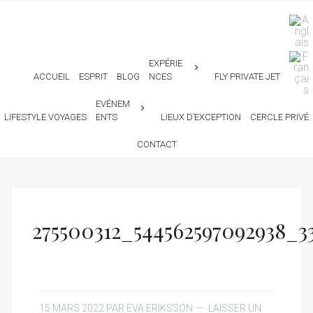
EXPÉRIE
ACCUEIL
ESPRIT
BLOG
NCES
FLY PRIVATE JET
EVÉNEM
LIFESTYLE VOYAGES
ENTS
LIEUX D’EXCEPTION
CERCLE PRIVÉ
CONTACT
275500312_544562597092938_3
15 MARS 2022
PAR
EVA ERIKSSON
LAISSER UN