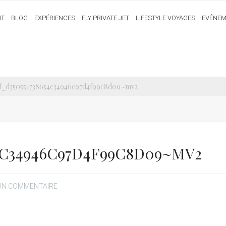
IT
BLOG
EXPÉRIENCES
FLY PRIVATE JET
LIFESTYLE VOYAGES
EVÉNEM
bf_d350551738654c34946c97d4f99c8d09~mv2
4C34946C97D4F99C8D09~MV2
 UN COMMENTAIRE