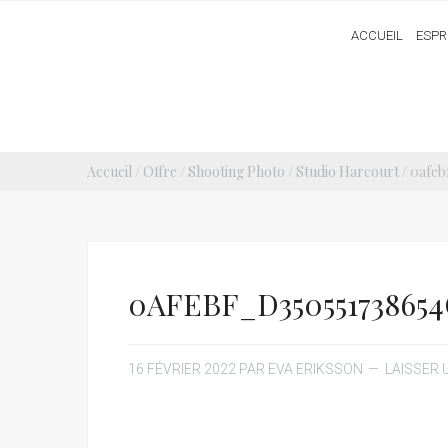
ACCUEIL
ESPR
Accueil
/
Offre
/
Shooting Photo / Studio Harcourt
/ 0afe
0AFEBF_D35055173865
16 FÉVRIER 2022
PAR
EVA ERIKSSON
LAISSER