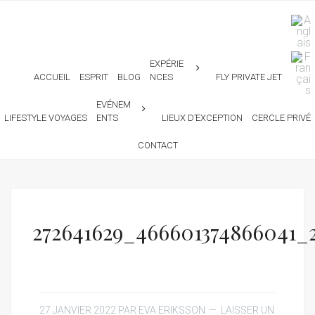
EXPÉRIE
ACCUEIL
ESPRIT
BLOG
NCES
FLY PRIVATE JET
EVÉNEM
LIFESTYLE VOYAGES
ENTS
LIEUX D’EXCEPTION
CERCLE PRIVÉ
CONTACT
272641629_466601374866041_
27 JANVIER 2022
PAR
EVA ERIKSSON
LAISSER UN