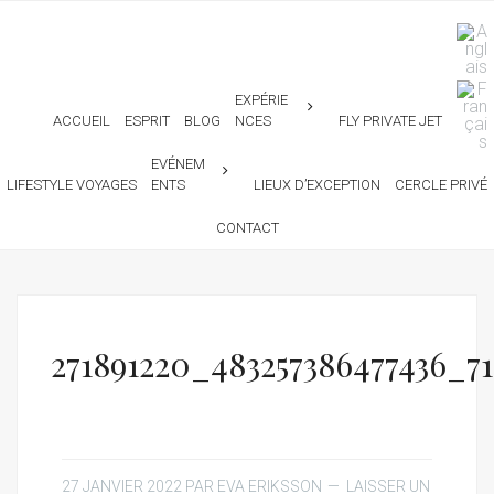
EXPÉRIE
ACCUEIL
ESPRIT
BLOG
NCES
FLY PRIVATE JET
EVÉNEM
LIFESTYLE VOYAGES
ENTS
LIEUX D’EXCEPTION
CERCLE PRIVÉ
CONTACT
271891220_483257386477436_
27 JANVIER 2022
PAR
EVA ERIKSSON
LAISSER UN