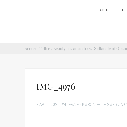
ACCUEIL
ESPR
Accueil
/
Offre
/
Beauty has an address-Sultanate of Oman
IMG_4976
7 AVRIL 2020
PAR
EVA ERIKSSON
LAISSER UN 