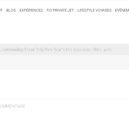
IT
BLOG
EXPÉRIENCES
FLY PRIVATE JET
LIFESTYLE VOYAGES
EVÉNEM
, outstanding Event Trip New Year’s Eve 2021/2022
/ IMG_4976
COMMENTAIRE