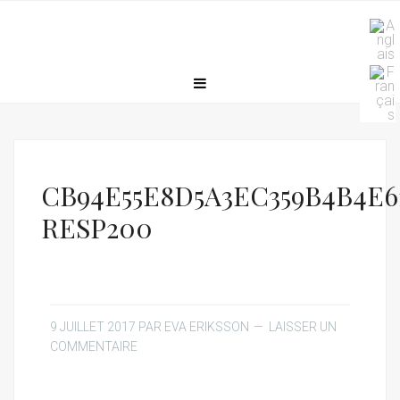
CB94E55E8D5A3EC359B4B4E6
RESP200
9 JUILLET 2017
PAR
EVA ERIKSSON
LAISSER UN
COMMENTAIRE