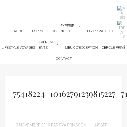
EXPÉRIE
ACCUEIL
ESPRIT
BLOG
NCES
FLY PRIVATE JET
EVÉNEM
LIFESTYLE VOYAGES
ENTS
LIEUX D’EXCEPTION
CERCLE PRIVÉ
CONTACT
75418224_10162791239815227_
3 NOVEMBRE 2019
PAR
EVA ERIKSSON
LAISSER