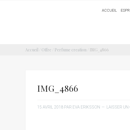
ACCUEIL
ESPR
Accueil
/
Offre
/
Perfume creation
/ IMG_4866
IMG_4866
15 AVRIL 2018
PAR
EVA ERIKSSON
LAISSER UN