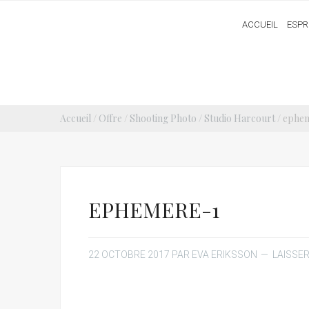
ACCUEIL
ESPR
Accueil
/
Offre
/
Shooting Photo / Studio Harcourt
/ ephe
EPHEMERE-1
22 OCTOBRE 2017
PAR
EVA ERIKSSON
LAISSE