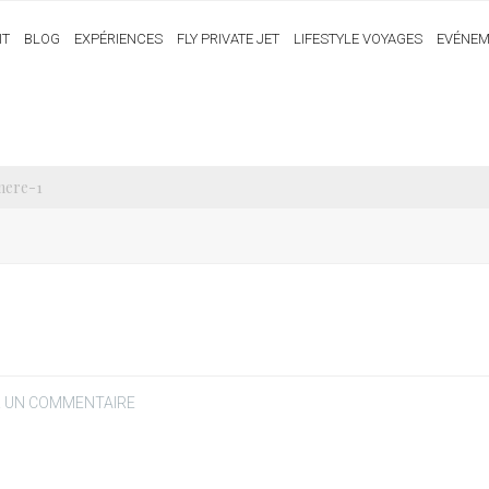
IT
BLOG
EXPÉRIENCES
FLY PRIVATE JET
LIFESTYLE VOYAGES
EVÉNEM
mere-1
R UN COMMENTAIRE