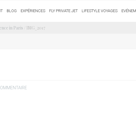
IT
BLOG
EXPÉRIENCES
FLY PRIVATE JET
LIFESTYLE VOYAGES
EVÉNEM
nce in Paris
/ IMG_2017
 COMMENTAIRE