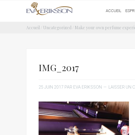
ACCUEIL
ESPR
Accueil
/
Uncategorized
/
Make your own perfume experie
IMG_2017
25 JUIN 2017
PAR
EVA ERIKSSON
LAISSER UN