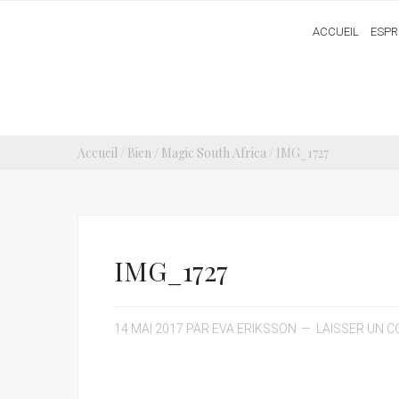
ACCUEIL
ESPR
Accueil
/
Bien
/
Magic South Africa
/ IMG_1727
IMG_1727
14 MAI 2017
PAR
EVA ERIKSSON
LAISSER UN 