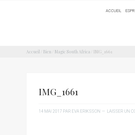
ACCUEIL
ESPR
Accueil
/
Bien
/
Magic South Africa
/ IMG_1661
IMG_1661
14 MAI 2017
PAR
EVA ERIKSSON
LAISSER UN 