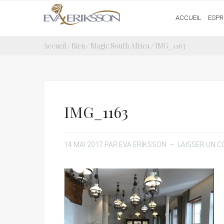
ACCUEIL
ESPR
Accueil
/
Bien
/
Magic South Africa
/ IMG_1163
IMG_1163
14 MAI 2017
PAR
EVA ERIKSSON
LAISSER UN 